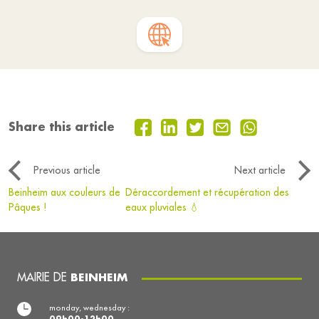
Share this article
Previous article
Next article
Beinheim aux couleurs de
Déraccordement et récupération des
Pâques !
eaux pluviales 💧
MAIRIE DE
BEINHEIM
monday, wednesday :
09h00-12h00