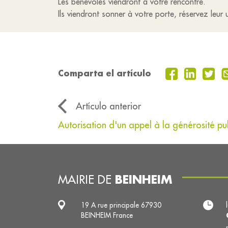
Les bénévoles viendront à votre rencontre.
Ils viendront sonner à votre porte, réservez leur
Comparta el artículo
Artículo anterior
Autorisation d'un appel à la générosité pu
BEINHEIM
MAIRIE DE
19 A rue principale 67930
BEINHEIM France