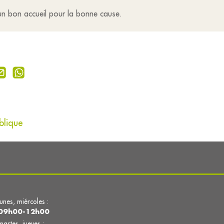
 un bon accueil pour la bonne cause.
blique
lunes, miércoles :
09h00-12h00
martes, jueves :