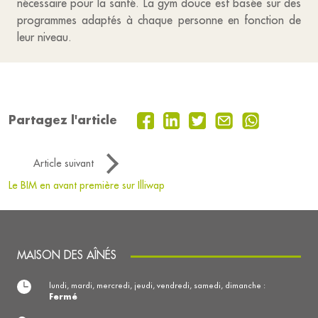
nécessaire pour la santé. La gym douce est basée sur des
programmes adaptés à chaque personne en fonction de
leur niveau.
Partagez l'article
Article suivant
Le BIM en avant première sur Illiwap
MAISON DES AÎNÉS
lundi, mardi, mercredi, jeudi, vendredi, samedi, dimanche :
Fermé