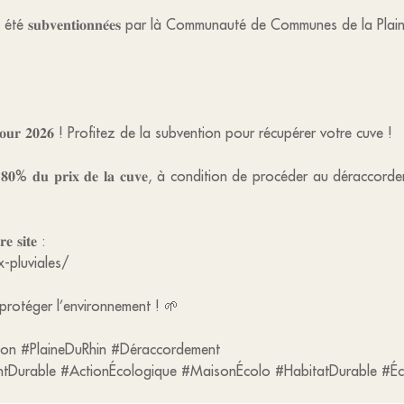
qui ont été 𝐬𝐮𝐛𝐯𝐞𝐧𝐭𝐢𝐨𝐧𝐧𝐞́𝐞𝐬 par là Communauté de Communes de la Pl
𝐢𝐭𝐞 𝐩𝐨𝐮𝐫 𝟐𝟎𝟐𝟔 ! Profitez de la subvention pour récupérer votre cuve !
𝐮 𝐩𝐫𝐢𝐱 𝐝𝐞 𝐥𝐚 𝐜𝐮𝐯𝐞, à condition de procéder au déracco
𝐞 𝐬𝐢𝐭𝐞 :
x-pluviales/
protéger l’environnement ! 🌱
ion #PlaineDuRhin #Déraccordement
tDurable #ActionÉcologique #MaisonÉcolo #HabitatDurable #É