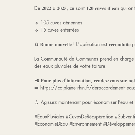
De 𝟐𝟎𝟐𝟐 à 𝟐𝟎𝟐𝟓, ce sont 𝟏𝟐𝟎 𝐜𝐮𝐯𝐞𝐬 𝐝'𝐞𝐚𝐮 
🔹 105 cuves aériennes
🔹 15 cuves enterrées
♻️ 𝐁𝐨𝐧𝐧𝐞 𝐧𝐨𝐮𝐯𝐞𝐥𝐥𝐞 ! L'opération est 𝐫𝐞𝐜𝐨𝐧𝐝
La Communauté de Communes prend en charge 𝟖𝟎% 
des eaux pluviales de votre toiture.
📲 𝐏𝐨𝐮𝐫 𝐩𝐥𝐮𝐬 𝐝'𝐢𝐧𝐟𝐨𝐫𝐦𝐚𝐭𝐢𝐨𝐧, 𝐫𝐞𝐧𝐝𝐞𝐳-𝐯𝐨𝐮𝐬 𝐬𝐮𝐫 𝐧𝐨𝐭𝐫
➡️ https://cc-plaine-rhin.fr/deraccordement-eau
💧 Agissez maintenant pour économiser l’eau et 
#EauxPluviales #CuvesDeRécupération #Subvent
#ÉconomieDEau #Environnement #Développemen