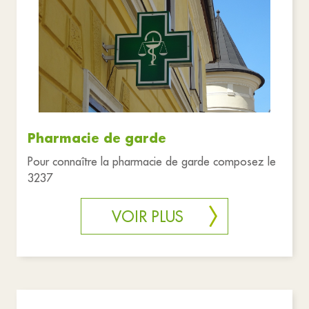
Associations
Commerces
Santé et solidarité
Services publics
Urgences
Vie pratique
Réinitialiser les filtres
Pharmacie de garde
Pour connaître la pharmacie de garde composez le
3237
VOIR PLUS