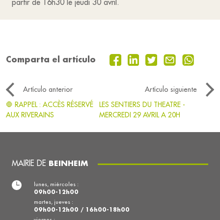
partir de 16h30 le jeudi 30 avril.
Comparta el artículo
Artículo anterior
Artículo siguiente
🛑 RAPPEL : ACCÈS RÉSERVÉ
LES SENTIERS DU THEATRE -
AUX RIVERAINS
MERCREDI 29 AVRIL A 20H
MAIRIE DE
BEINHEIM
lunes, miércoles :
09h00-12h00
martes, jueves :
09h00-12h00 / 16h00-18h00
viernes :