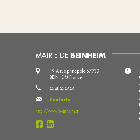
BEINHEIM
MAIRIE DE
19 A rue principale 67930
BEINHEIM France
0388530404
Contacto
http://www.beinheim.fr