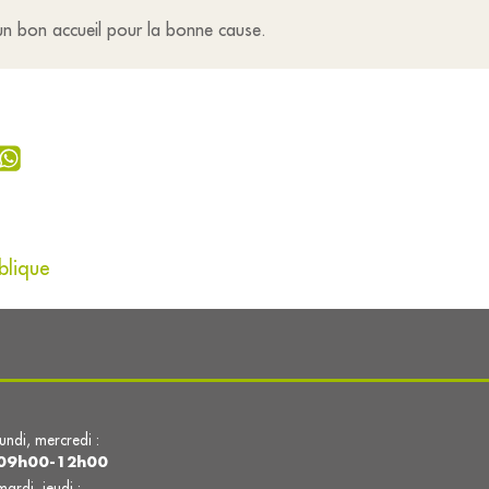
 un bon accueil pour la bonne cause.
blique
lundi, mercredi :
09h00-12h00
mardi, jeudi :