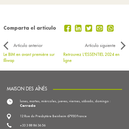
Comparta el artículo
Artículo anterior
Artículo siguiente
Le BIM en avant première sur
Retrouvez L'ESSENTIEL 2024 en
Illiwap
ligne
MAISON DES AÎNÉS
lunes, martes, miércoles, jueves, viernes, sábado, domingo :
Cerrado
12 Rue du Presbytère Beinheim 67930 France
+33 3 88 86 36 56