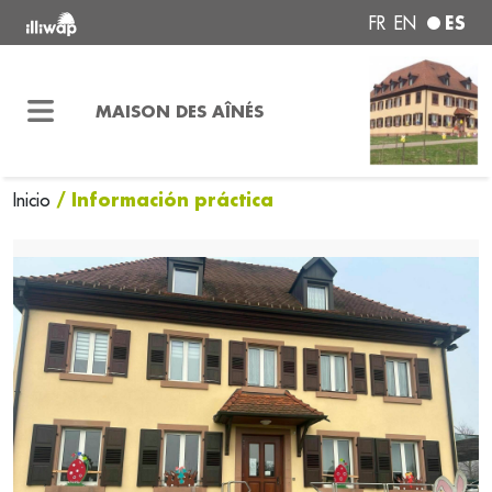
ES
FR
EN
MAISON DES AÎNÉS
/ Información práctica
Inicio