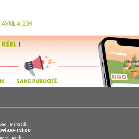
 AVRIL A 20H
lundi, mercredi :
09h00-12h00
mardi, jeudi :