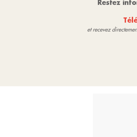
Restez inf
Tél
et recevez directement