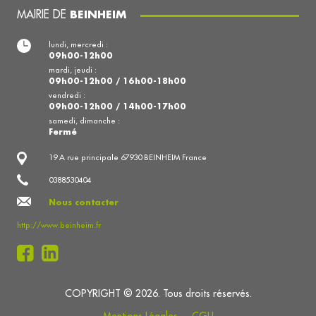
MAIRIE DE
BEINHEIM
lundi, mercredi :
09h00-12h00
mardi, jeudi :
09h00-12h00 / 16h00-18h00
vendredi :
09h00-12h00 / 14h00-17h00
samedi, dimanche :
Fermé
19 A rue principale 67930 BEINHEIM France
0388530404
Nous contacter
http://www.beinheim.fr
COPYRIGHT © 2026. Tous droits réservés.
Mentions Légales
CGU