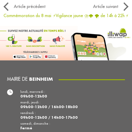
Article précédent
Article suivant
Commémoration du 8 mai
⚡Vigilance jaune ⛈️🌩️ 🌪️ de 14h à 22h ⚡
MAIRIE DE
BEINHEIM
lundi, mercredi :
09h00-12h00
mardi, jeudi :
09h00-12h00 / 16h00-18h00
vendredi :
09h00-12h00 / 14h00-17h00
samedi, dimanche :
Fermé