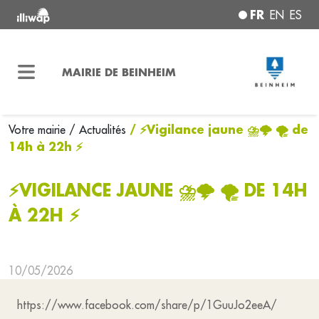
FR
EN
ES
MAIRIE DE BEINHEIM
/ ⚡Vigilance jaune ⛈️🌩️ 🌪️ de
Votre mairie
/ Actualités
14h à 22h ⚡
⚡VIGILANCE JAUNE ⛈️🌩️ 🌪️ DE 14H
À 22H ⚡
10/05/2026
https://www.facebook.com/share/p/1GuuJo2eeA/